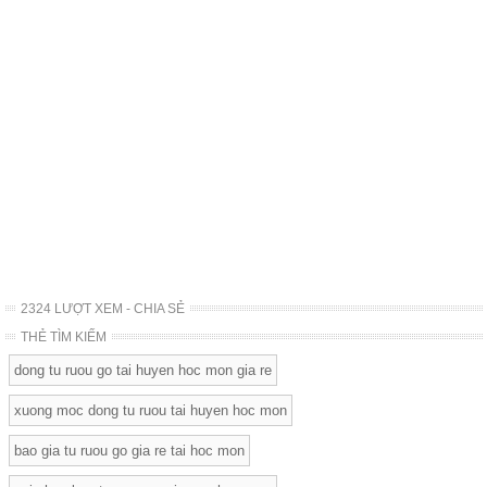
2324 LƯỢT XEM - CHIA SẺ
THẺ TÌM KIẾM
dong tu ruou go tai huyen hoc mon gia re
xuong moc dong tu ruou tai huyen hoc mon
bao gia tu ruou go gia re tai hoc mon