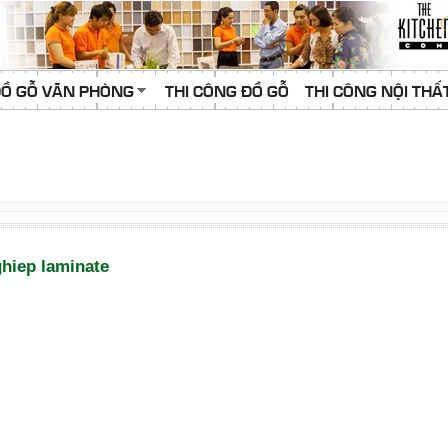
Ồ GỖ VĂN PHÒNG
THI CÔNG ĐỒ GỖ
THI CÔNG NỘI THẤ
ghiep laminate