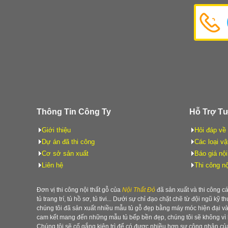
Thông Tin Công Ty
Hỗ Trợ T
Giới thiệu
Hỏi đáp về 
Dự án đã thi công
Các loại vậ
Cơ sở sản xuất
Báo giá nội
Liên hệ
Thi công nộ
Đơn vị thi công nội thất gỗ của
Nội Thất Đỏ
đã sản xuất và thi công cá
tủ trang trí, tủ hồ sơ, tủ tivi... Dưới sự chỉ đạo chặt chẽ từ đội ngũ kỹ
chúng tôi đã sản xuất nhiều mẫu tủ gỗ đẹp bằng máy móc hiện đại v
cam kết mang đến những mẫu tủ bếp bền đẹp, chúng tôi sẽ không vì 
Chúng tôi sẽ cố gắng kiên trì để có được nhiều hơn sự công nhận củ