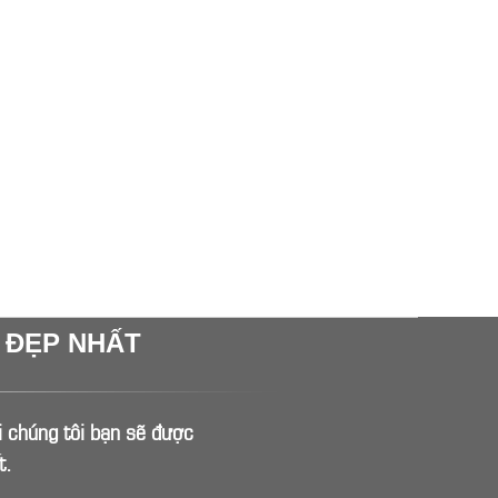
T ĐẸP NHẤT
ới chúng tôi bạn sẽ được
t.