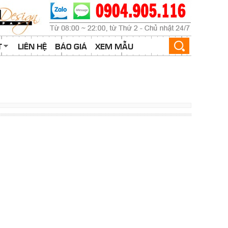
T
LIÊN HỆ
BÁO GIÁ
XEM MẪU