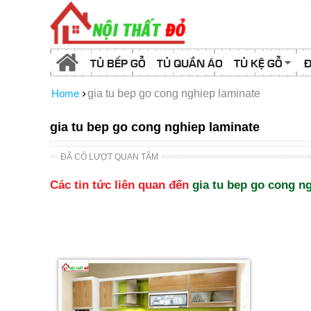
TỦ BẾP GỖ
TỦ QUẦN ÁO
TỦ KỆ GỖ
Đ
›
Home
gia tu bep go cong nghiep laminate
gia tu bep go cong nghiep laminate
ĐÃ CÓ LƯỢT QUAN TÂM
Các tin tức liên quan đến
gia tu bep go cong n