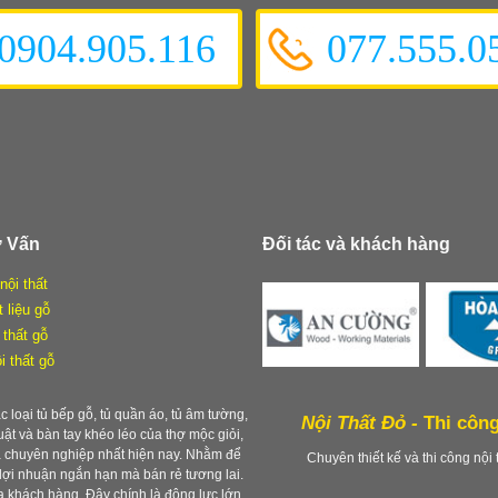
0904.905.116
077.555.0
ư Vấn
Đối tác và khách hàng
nội thất
t liệu gỗ
 thất gỗ
i thất gỗ
c loại tủ bếp gỗ, tủ quần áo, tủ âm tường,
Nội Thất Đỏ -
Thi công
 thuật và bàn tay khéo léo của thợ mộc giỏi,
à chuyên nghiệp nhất hiện nay. Nhằm để
Chuyên thiết kế và thi công nội 
lợi nhuận ngắn hạn mà bán rẻ tương lai.
a khách hàng. Đây chính là động lực lớn