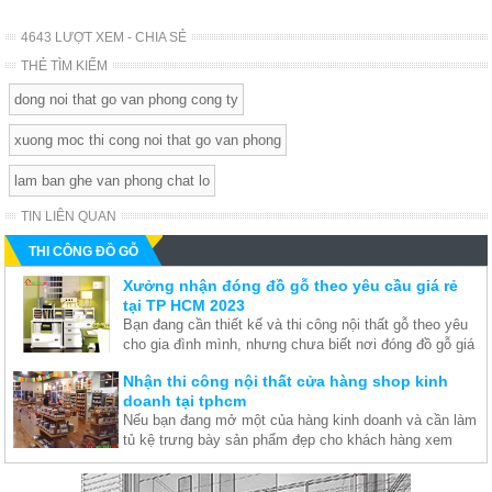
4643 LƯỢT XEM - CHIA SẺ
THẺ TÌM KIẾM
dong noi that go van phong cong ty
xuong moc thi cong noi that go van phong
lam ban ghe van phong chat lo
TIN LIÊN QUAN
THI CÔNG ĐỒ GỖ
Xưởng nhận đóng đồ gỗ theo yêu cầu giá rẻ
tại TP HCM 2023
Bạn đang cần thiết kế và thi công nội thất gỗ theo yêu
cho gia đình mình, nhưng chưa biết nơi đóng đồ gỗ giá
rẻ và chất lượng nhất tại hồ chí minh. Nội Thất Đỏ
Nhận thi công nội thất cửa hàng shop kinh
chuyên thiết kế nội thất văn phòng nội thất chung cư
doanh tại tphcm
đẹp và giá rẻ nhất, nhận thiết kế và đóng nội thất gỗ
Nếu bạn đang mở một của hàng kinh doanh và cần làm
theo yêu cầu của bạn.
tủ kệ trưng bày sản phẩm đẹp cho khách hàng xem
thuận lợi hơn thì liên hệ ngay cho Nội Thất Đỏ để được
Thi công nội thất nhà ở trọn gói theo yêu cầu
tư vấn thiết kế nội thất cửa hàng cho bạn nhé.