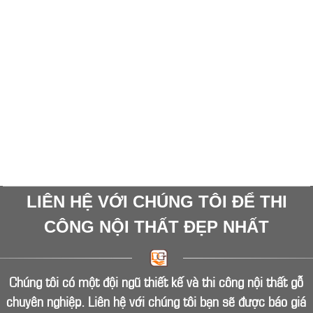
là địa chỉ uy tín tại Tp. HCM mang đến cho mọi khách
hàng vách ngăn phòng khách rẻ, đẹp, bền, chất lượng
cao.
LIÊN HỆ VỚI CHÚNG TÔI ĐỂ THI
CÔNG NỘI THẤT ĐẸP NHẤT
Chúng tôi có một đội ngũ thiết kế và thi công nội thất gỗ
chuyên nghiệp. Liên hệ với chúng tôi bạn sẽ được báo giá