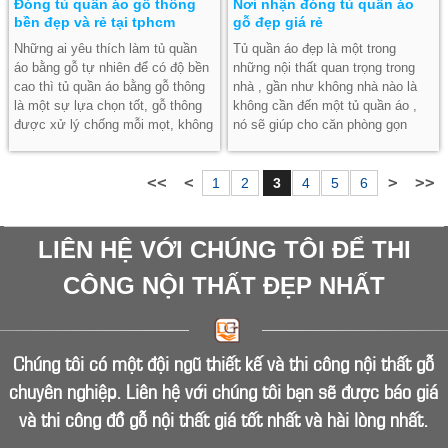
Đóng tủ quần áo gỗ thông
Nơi nhận đóng tủ quần áo
bền đẹp và rẻ tại tphcm
gỗ đẹp giá rẻ
Những ai yêu thích làm tủ quần
Tủ quần áo đẹp là một trong
áo bằng gỗ tự nhiên để có độ bền
những nội thất quan trọng trong
cao thì tủ quần áo bằng gỗ thông
nhà , gần như không nhà nào là
là một sự lựa chọn tốt, gỗ thông
không cần đến một tủ quần áo ,
được xử lý chống mỗi mọt, không
nó sẽ giúp cho căn phòng gọn
cong vênh và đặt biệt không bị hư
gàng hơn rất nhiều. Tại Nội Thất
khi ẩm ướt như gỗ công nghiệp
Đỏ chúng tôi chuyên nhận làm tủ
chính vì vậy mà nó được nhiều
quần áo gỗ công nghiệp tủ quần
1
2
3
4
5
6
khách hàng lựa chọn trong thời
áo gỗ tự nhiên theo yêu cầu giá rẻ
gian gần đây. Đặc biệt hơn giá thi
nhất tphcm
công tủ quần áo băng gỗ thông lại
LIÊN HỆ VỚI CHÚNG TÔI ĐỂ THI
khá mềm.
CÔNG NỘI THẤT ĐẸP NHẤT
Chúng tôi có một đội ngũ thiết kế và thi công nội thất gỗ
chuyên nghiệp. Liên hệ với chúng tôi bạn sẽ được báo giá
và thi công đồ gỗ nội thất giá tốt nhất và hài lòng nhất.