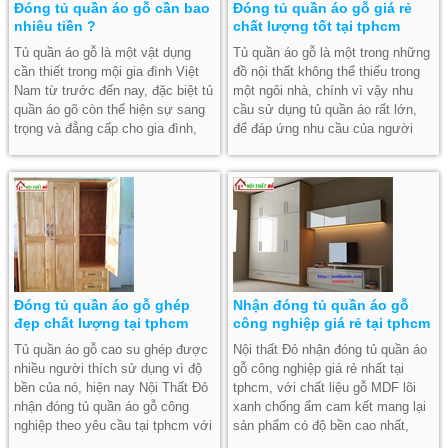
Đóng tủ quần áo gỗ cần bao
Đóng tủ quần áo gỗ giá rẻ
nhiêu tiền ?
chất lượng tốt tại tphcm
Tủ quần áo gỗ là một vật dụng
Tủ quần áo gỗ là một trong những
cần thiết trong mội gia đình Việt
đồ nội thất không thể thiếu trong
Nam từ trước đến nay, đặc biệt tủ
một ngôi nhà, chính vì vậy nhu
quần áo gõ còn thể hiện sự sang
cầu sử dụng tủ quần áo rất lớn,
trọng và đẳng cấp cho gia đình,
để đáp ứng nhu cầu của người
làm sang trọng căn phòng ngủ của
dân tại tphcm một cach đẩy đủ
bạn, vậy đóng tủ quần áo gỗ cần
nhất Nội Thất Đỏ nhận thi công tủ
có bao nhiêu tiền là được ?
quần áo gỗ giá rẻ và chất lượng
tại tphcm,
Đóng tủ quần áo gỗ ghép
Nhận đóng tủ quần áo gỗ
đẹp chất lượng tại tphcm
công nghiệp giá rẻ tại tphcm
Tủ quần áo gỗ cao su ghép được
Nội thất Đỏ nhận đóng tủ quần áo
nhiều người thích sử dụng vì độ
gỗ công nghiệp giá rẻ nhất tại
bền của nó, hiện nay Nội Thất Đỏ
tphcm, với chất liệu gỗ MDF lõi
nhận đóng tủ quần áo gỗ công
xanh chống ẩm cam kết mang lại
nghiệp theo yêu cầu tại tphcm với
sản phẩm có độ bền cao nhất,
giá hợp lý nhất.
những mẫu tủ quần áo gỗ công