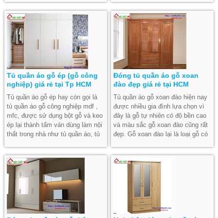
nghiệp được thiết kế đẹp và sang
trọng phù hợp với phong cách
hiện đại ngày nay.
Tủ quần áo gỗ ép (gỗ công
Đóng tủ quần áo gỗ xoan
nghiệp) giá rẻ tại Tp HCM
đào đẹp giá rẻ tại HCM
Tủ quần áo gỗ ép hay còn gọi là
Tủ quần áo gỗ xoan đào hiện nay
tủ quần áo gỗ công nghiệp mdf ,
được nhiều gia đình lựa chọn vì
mfc, được sử dụng bột gỗ và keo
đây là gỗ tự nhiên có độ bền cao
ép lại thành tấm ván dùng làm nội
và màu sắc gỗ xoan đào cũng rất
thất trong nhà như tủ quần áo, tủ
đẹp. Gỗ xoan đào lại là loại gỗ có
bếp gỗ , tủ kệ tivi, tủ sách.. hiện
phổ biến tại Việt Nam nên giá
nay được nhiều người lựa chọn
thành khá rẻ mọi gia đình đều có
bởi vì giá rẻ và đẹp.
khả năng lựa chọn loại tủ quần áo
gỗ xoan đào cho mình. Hãy liên
hệ Nội Thất Đỏ để thi công đóng
tủ quần áo gỗ xoan đào giá rẻ và
đẹp tại tphcm cho gia đình bạn
nhé.