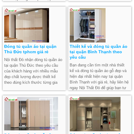
tại tphcm thì hãy liên hệ ngay Nội
khách hàng tại đây. Hãy liên hệ
Thất Đỏ để tư vấn và báo giá cho
nội thất Đỏ để đóng tủ quần áo uy
bạn, với kinh nghiệm nhiều năm
tín chuyên nghiệp và giá rẻ tại
trong nghề thi công nội thất gỗ
quận gò vấp.
cho căn hộ chung cư nhà phố,
chúng tôi thi công những tủ quần
áo tủ bếp tủ sách... đảm bảo chất
lượng tốt nhất.
Đóng tủ quần áo tại quận
Thiết kế và đóng tủ quần áo
Thủ Đức tphcm giá rẻ
tại quận Bình Thạnh theo
yêu cầu
Nội thất Đỏ nhận đóng tủ quần áo
Bạn đang cần tìm một nhà thiết
tại quận Thủ Đức theo yêu cầu
kế và đóng tủ quần áo gỗ đẹp và
của khách hàng với nhiều mẫu
hiện đại nhất hiện nay tại quận
đẹp chất lượng được thiết kế
Bình Thạnh với giá rẻ, hãy liên hệ
theo đúng kích thước từng gia
ngay Nội Thất Đỏ để giúp bạn tư
đình cụ thể. Liên hệ ngay Nội thất
vấn báo giá và thiết kế mẫu theo
Đỏ để tư vấn và báo giá tủ quần
yêu cầu bạn nhé.
áo giá rẻ nhất tại tphcm