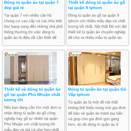
Đóng tủ quần áo tại quận 7
Thiết kế đóng tủ quần áo gỗ
đẹp giá rẻ
tại quận 9 tphcm
Tại quận 7 với nhiều căn hộ
Đóng tủ quần áo gỗ tại quận 9
chung cư cao cấp và các khu biệt
tphcm với nhiều mẫu đẹp và chất
thự hạng sang đến những nhà phố
lượng tốt nhất, Nội thất Đỏ với đội
thông thường thì việc đóng tủ
thiết kế tủ quần áo chuyên nghiệp
quần áo là điều rất cần thiết để
đã cho ra nhiều mẫu tủ quần áo
giúp cho nhà cửa gọn gàng hơn
đẹp phù hợp với nhu cầu sử dụng
và cũng bảo vệ những quần áo
của đa sô mọi người, đặc biệt
đẹp giá trị. Việc tìm một xưởng
thiết kế theo yêu cầu của chủ nhà
mộc nhận đóng tủ quần áo gỗ tại
như kích thước theo phòng, mẫu
quận 7 là không dễ dàng đặc biệt
thiết kế theo yêu cầu với chi phí
là nơi thi công có kỹ thuật cao tạo
phù hợp nhất.
ra sản xuất tuyệt vời nhất. Hãy
liên hệ với Nội Thất Đỏ để giúp
bạn nhé.
Thiết kế và đóng tủ quần áo
Đóng tủ quần áo tại quận Gò
gỗ tại quận Phú Nhuận chất
Vấp tphcm
lượng tốt
Tủ quần áo là một đồ nội thất
Nếu bạn đang cần tìm một đơn vị
không thể thiếu trong mõi gia đình
nhận đóng tủ quần áo gỗ công
để bảo vệ quần áo tránh bụi bẩn
nghiệp hay gỗ tự nhiên tại quận
và giúp cho gia đình gọn gàng
Phú Nhuận với chất lượng tốt
hơn, do đó đóng tủ quần áo ở
mẫu đẹp và giá cả phù hợp nhất
quận gò vấp là cần thiết cho