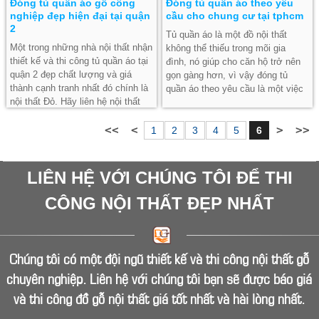
Đóng tủ quần áo gỗ công
Đóng tủ quần áo theo yêu
nghiệp đẹp hiện đại tại quận
cầu cho chung cư tại tphcm
2
Tủ quần áo là một đồ nội thất
Một trong những nhà nội thất nhận
không thể thiếu trong mõi gia
thiết kế và thi công tủ quần áo tại
đình, nó giúp cho căn hộ trở nên
quận 2 đẹp chất lượng và giá
gọn gàng hơn, vì vậy đóng tủ
thành cạnh tranh nhất đó chính là
quần áo theo yêu cầu là một việc
nội thất Đỏ. Hãy liên hệ nội thất
làm cần thiết ngay từ đầu nhận
Đỏ để tư vấn cho bạn đóng tủ
căn hộ chung cư, hãy liên hệ
quần áo đẹp nhất nhé.
ngay Nội Thất Đỏ để đóng tủ quần
1
2
3
4
5
6
áo cho bạn đẹp và chất lượng
nhất.
LIÊN HỆ VỚI CHÚNG TÔI ĐỂ THI
CÔNG NỘI THẤT ĐẸP NHẤT
Chúng tôi có một đội ngũ thiết kế và thi công nội thất gỗ
chuyên nghiệp. Liên hệ với chúng tôi bạn sẽ được báo giá
và thi công đồ gỗ nội thất giá tốt nhất và hài lòng nhất.